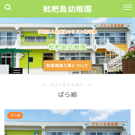
枇杷島幼稚園
学校法人枇杷島キリスト教学園
枇杷島幼稚園
耐震補強工事について
― CATEGORY ―
ばら組
ばら組