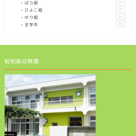
ばら組
25
ひよこ組
26
ゆり組
44
全学年
85
枇杷島幼稚園