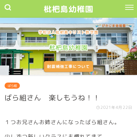
枇杷島幼稚園
学校法人枇杷島キリスト教学園
枇杷島幼稚園
耐震補強工事について
ばら組
ばら組さん 楽しもうね！！
2021年4月22日
１つお兄さんお姉さんになったばら組さん。
少しずつ新しいクラスにも慣れてきて