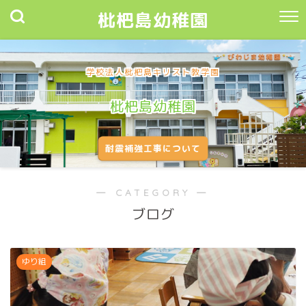
枇杷島幼稚園
学校法人枇杷島キリスト教学園
枇杷島幼稚園
耐震補強工事について
― CATEGORY ―
ブログ
ゆり組