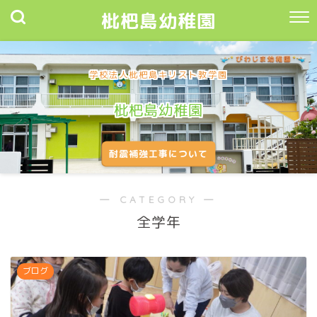
枇杷島幼稚園
学校法人枇杷島キリスト教学園
枇杷島幼稚園
耐震補強工事について
― CATEGORY ―
全学年
ブログ