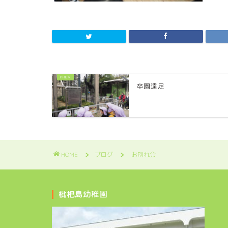
卒園遠足
HOME
ブログ
お別れ会
枇杷島幼稚園