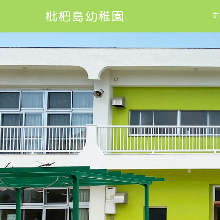
枇杷島幼稚園
ホ