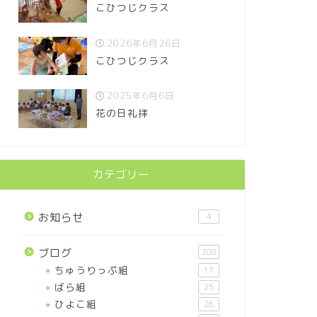
こひつじクラス
2026年6月26日
こひつじクラス
2025年6月6日
花の日礼拝
カテゴリー
お知らせ
4
ブログ
208
ちゅうりっぷ組
17
ばら組
25
ひよこ組
26