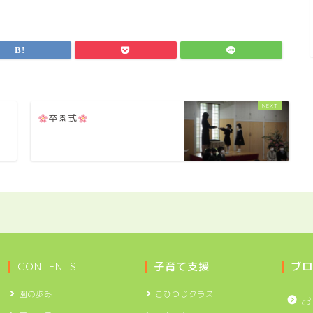
卒園式
CONTENTS
子育て支援
ブロ
園の歩み
こひつじクラス
お