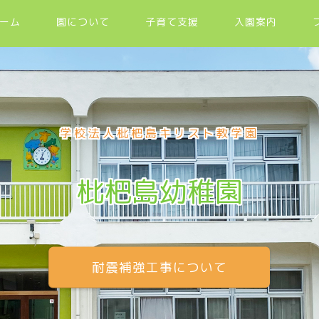
ーム
園について
子育て支援
入園案内
学校法人枇杷島キリスト教学園
枇杷島幼稚園
耐震補強工事について