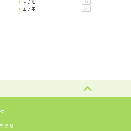
ゆり組
44
全学年
85
グ
知らせ