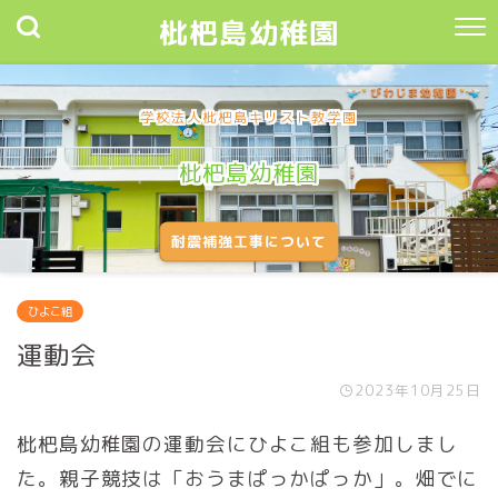
枇杷島幼稚園
学校法人枇杷島キリスト教学園
枇杷島幼稚園
耐震補強工事について
ひよこ組
運動会
2023年10月25日
枇杷島幼稚園の運動会にひよこ組も参加しまし
た。親子競技は「おうまぱっかぱっか」。畑でに