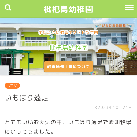
枇杷島幼稚園
学校法人枇杷島キリスト教学園
枇杷島幼稚園
耐震補強工事について
ブログ
いもほり遠足
2023年10月24日
とてもいいお天気の中、いもほり遠足で愛知牧場
にいってきました。