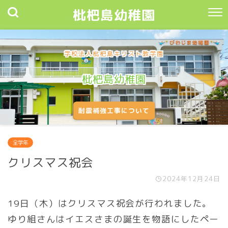
枇杷島幼稚園
学校法人枇杷島キリスト教学園
枇杷島幼稚園
耐震補強工事について
全学年
クリスマス祝会
2024年12月24日
19日（木）はクリスマス祝会が行われました。
ゆり組さんはイエスさまの誕生を物語にしたペー