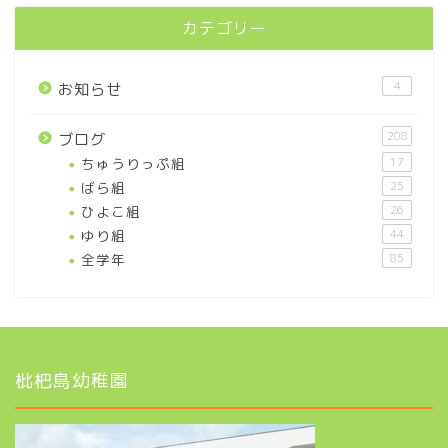
カテゴリー
4
お知らせ
208
ブログ
ちゅうりっぷ組
17
ばら組
25
ひよこ組
26
ゆり組
44
全学年
85
枇杷島幼稚園