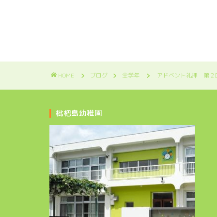
HOME
ブログ
全学年
アドベント礼拝 第２
枇杷島幼稚園