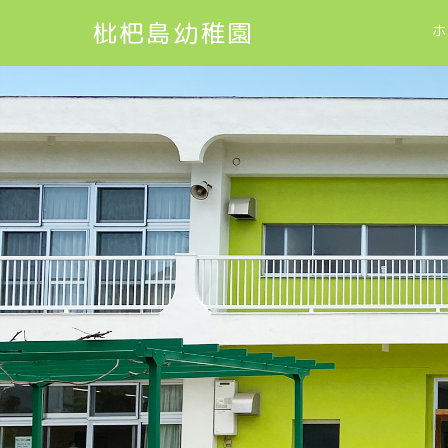
枇杷島幼稚園
ホ