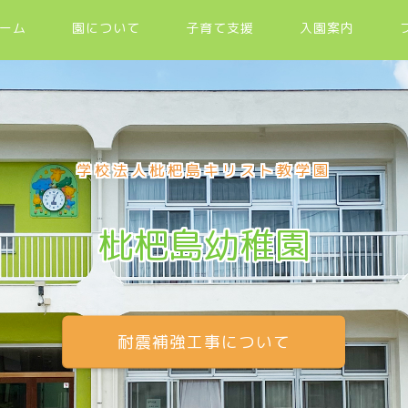
ーム
園について
子育て支援
入園案内
学校法人枇杷島キリスト教学園
枇杷島幼稚園
耐震補強工事について