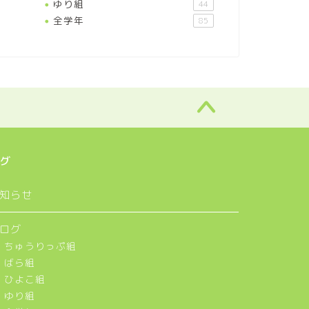
ゆり組
44
全学年
85
グ
知らせ
ログ
ちゅうりっぷ組
ばら組
ひよこ組
ゆり組