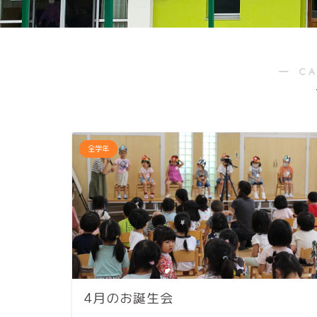
― C
全学年
4月のお誕生会