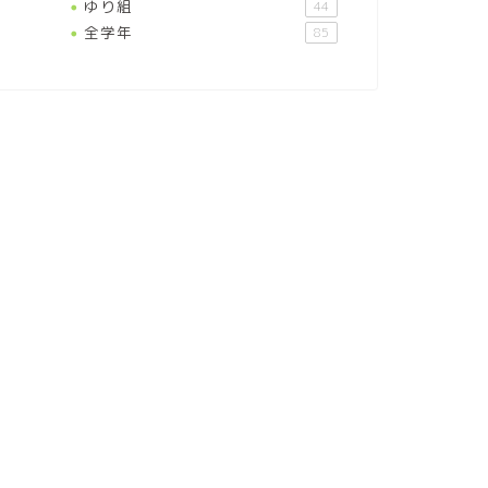
ゆり組
44
全学年
85