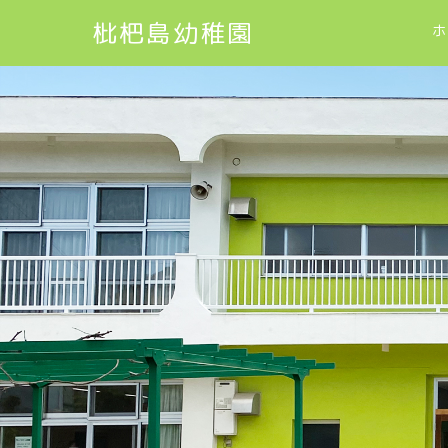
枇杷島幼稚園
ホ