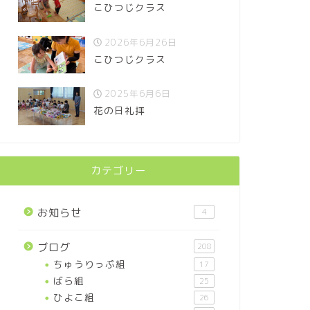
こひつじクラス
2026年6月26日
こひつじクラス
2025年6月6日
花の日礼拝
カテゴリー
お知らせ
4
ブログ
208
ちゅうりっぷ組
17
ばら組
25
ひよこ組
26