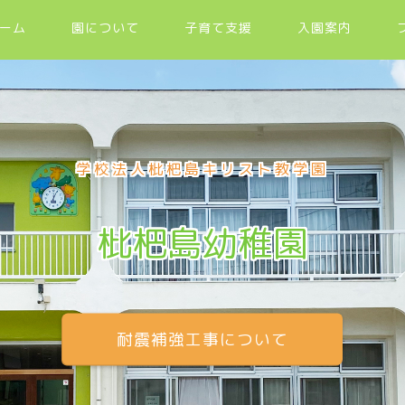
ーム
園について
子育て支援
入園案内
学校法人枇杷島キリスト教学園
枇杷島幼稚園
耐震補強工事について