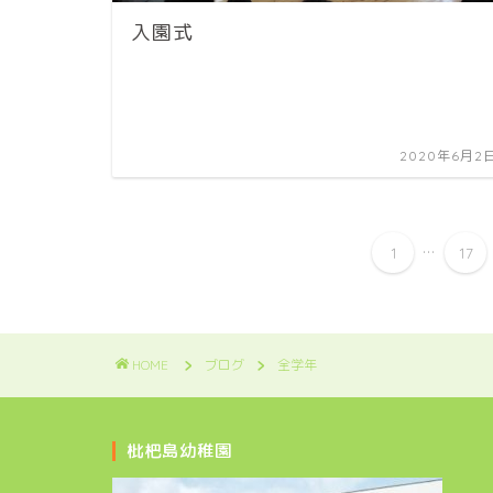
入園式
2020年6月2
...
1
17
HOME
ブログ
全学年
枇杷島幼稚園