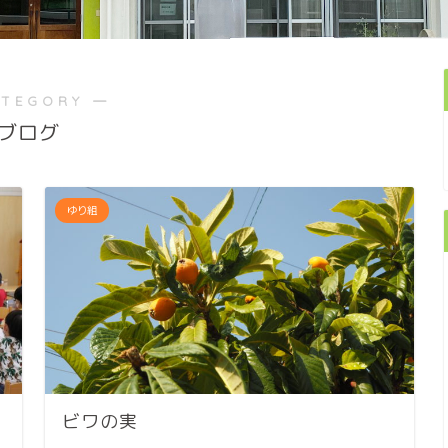
ATEGORY ―
ブログ
ゆり組
ビワの実