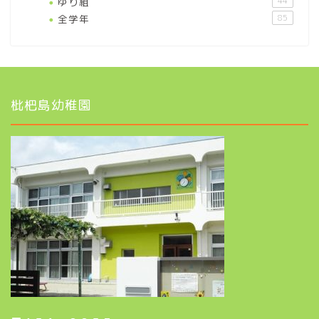
ゆり組
44
全学年
85
枇杷島幼稚園