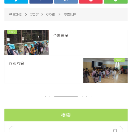
HOME
ブログ
ゆり組
卒園礼拝
卒園遠足
お別れ会
検索