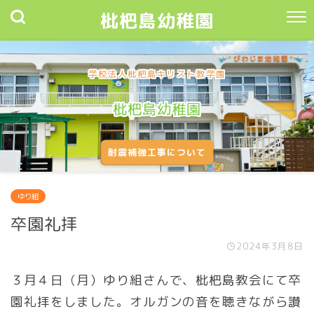
枇杷島幼稚園
学校法人枇杷島キリスト教学園
枇杷島幼稚園
耐震補強工事について
ゆり組
卒園礼拝
2024年3月8日
３月４日（月）ゆり組さんで、枇杷島教会にて卒
園礼拝をしました。オルガンの音を聴きながら讃