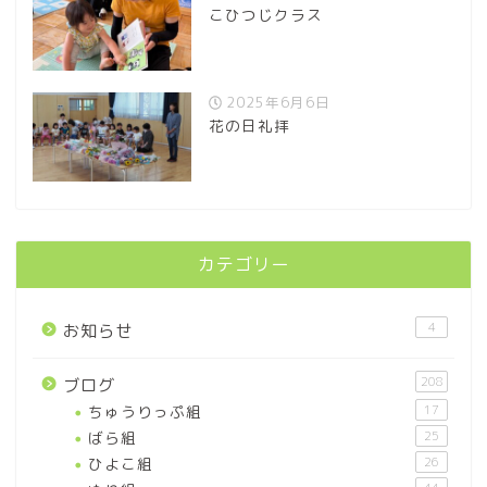
こひつじクラス
2025年6月6日
花の日礼拝
カテゴリー
4
お知らせ
208
ブログ
ちゅうりっぷ組
17
ばら組
25
ひよこ組
26