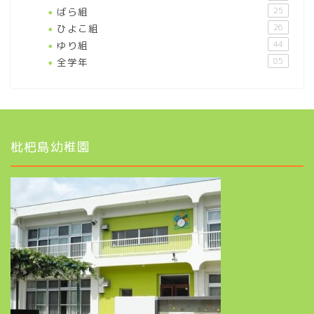
ばら組
25
ひよこ組
26
ゆり組
44
全学年
85
枇杷島幼稚園