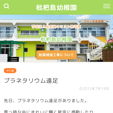
枇杷島幼稚園
学校法人枇杷島キリスト教学園
枇杷島幼稚園
耐震補強工事について
ゆり組
プラネタリウム遠足
2022年7月14日
先日、プラネタリウム遠足がありました。
真っ暗な中にきれいに輝く星空に感動したり、