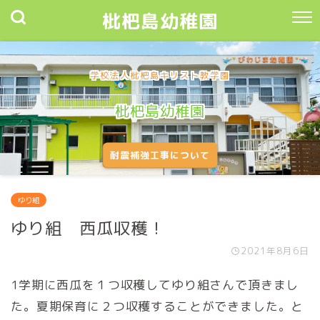
枇杷島幼稚園
学校法人枇杷島キリスト教学園
枇杷島幼稚園
耐震補強工事について
ゆり組
ゆり組 西瓜収穫！
2021年8月6日
1学期に西瓜を１つ収穫してゆり組さんで頂きまし
た。夏期保育に２つ収穫することができました。と