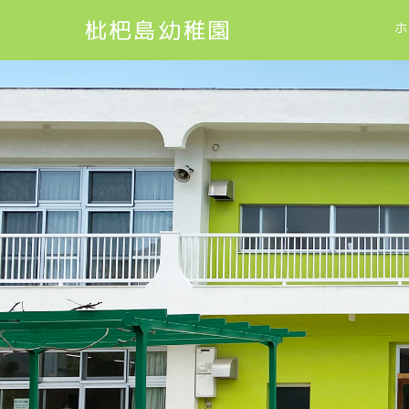
枇杷島幼稚園
ホ