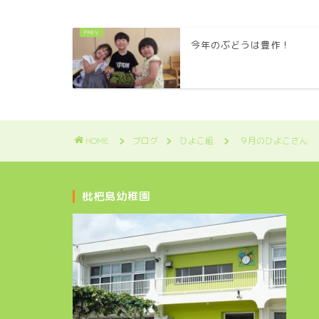
今年のぶどうは豊作！
HOME
ブログ
ひよこ組
９月のひよこさん
枇杷島幼稚園