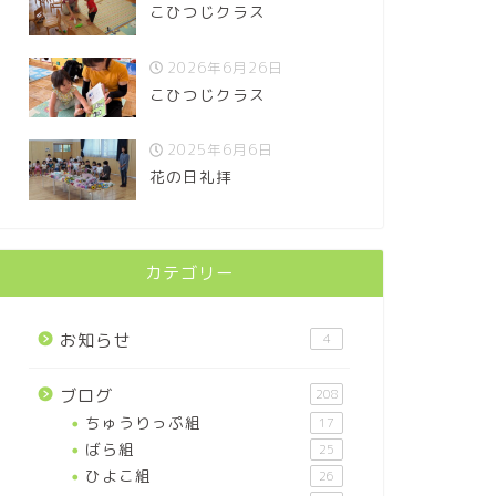
こひつじクラス
2026年6月26日
こひつじクラス
2025年6月6日
花の日礼拝
カテゴリー
お知らせ
4
ブログ
208
ちゅうりっぷ組
17
ばら組
25
ひよこ組
26