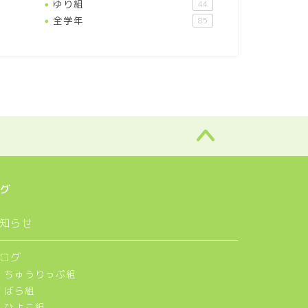
ゆり組
44
全学年
85
グ
知らせ
ログ
ちゅうりっぷ組
ばら組
ひよこ組