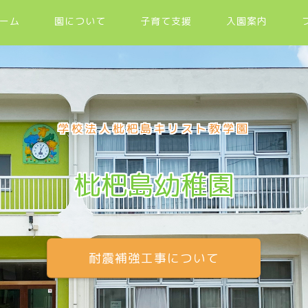
ーム
園について
子育て支援
入園案内
学校法人枇杷島キリスト教学園
枇杷島幼稚園
耐震補強工事について