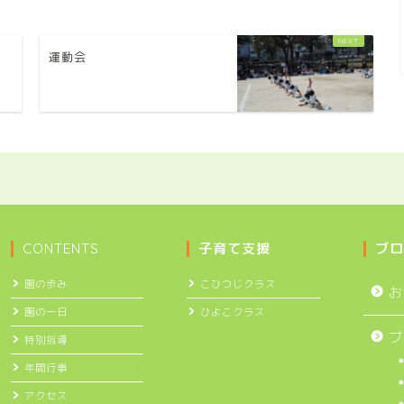
運動会
CONTENTS
子育て支援
ブロ
園の歩み
こひつじクラス
お
園の一日
ひよこクラス
ブ
特別指導
年間行事
アクセス