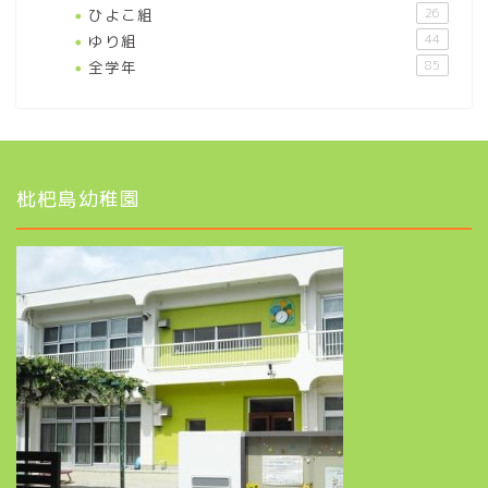
ひよこ組
26
ゆり組
44
全学年
85
枇杷島幼稚園