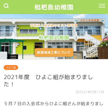
枇杷島幼稚園
学校法人枇杷島キリスト教学園
枇杷島幼稚園
耐震補強工事について
ひよこ組
2021年度 ひよこ組が始まりまし
た！
2021年5月11日
５月７日の入会式からひよこ組さんが始まりまし