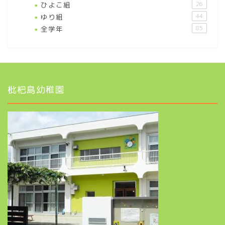
ひよこ組
26
ゆり組
44
全学年
85
枇杷島幼稚園