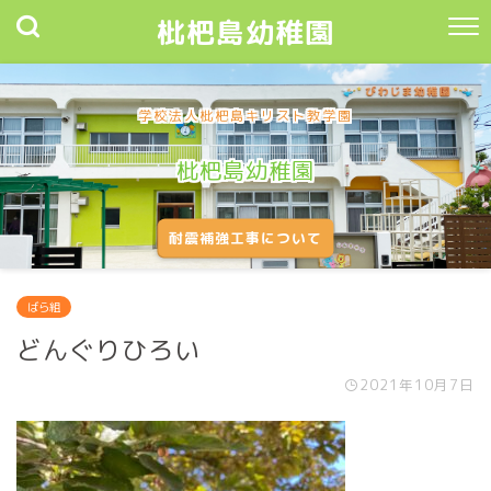
枇杷島幼稚園
学校法人枇杷島キリスト教学園
枇杷島幼稚園
耐震補強工事について
ばら組
どんぐりひろい
2021年10月7日