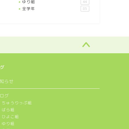
ゆり組
44
全学年
85
グ
知らせ
ログ
ちゅうりっぷ組
ばら組
ひよこ組
ゆり組