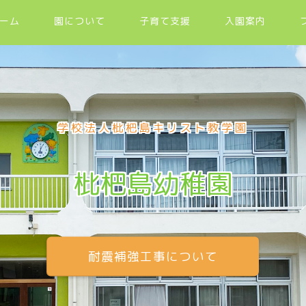
ーム
園について
子育て支援
入園案内
学校法人枇杷島キリスト教学園
枇杷島幼稚園
耐震補強工事について