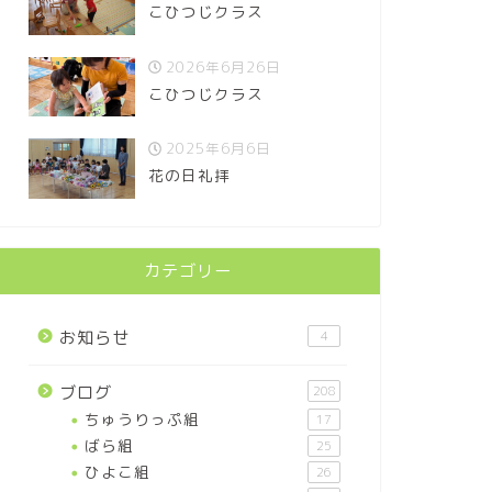
こひつじクラス
2026年6月26日
こひつじクラス
2025年6月6日
花の日礼拝
カテゴリー
お知らせ
4
ブログ
208
ちゅうりっぷ組
17
ばら組
25
ひよこ組
26