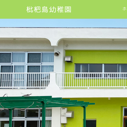
枇杷島幼稚園
ホ