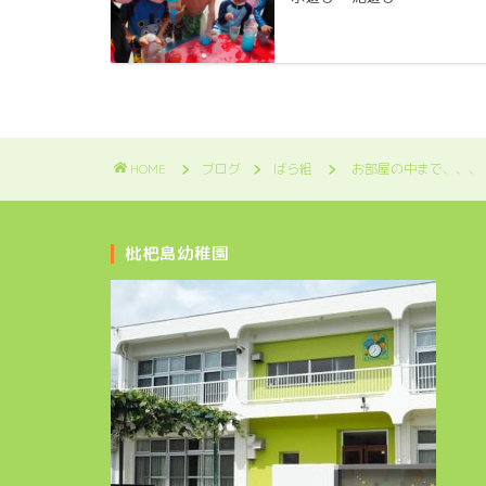
HOME
ブログ
ばら組
お部屋の中まで、、、
枇杷島幼稚園