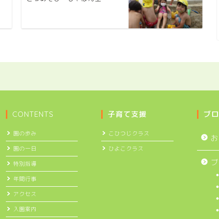
CONTENTS
子育て支援
ブロ
園の歩み
こひつじクラス
お
園の一日
ひよこクラス
ブ
特別指導
年間行事
アクセス
入園案内