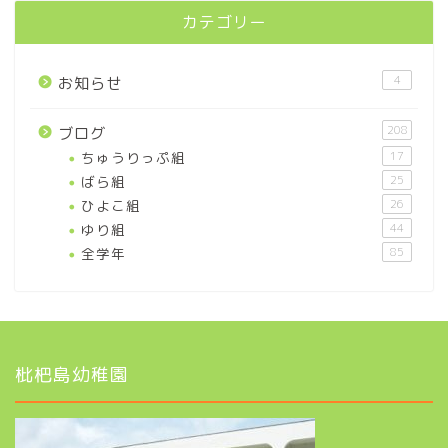
カテゴリー
4
お知らせ
208
ブログ
ちゅうりっぷ組
17
ばら組
25
ひよこ組
26
ゆり組
44
全学年
85
枇杷島幼稚園