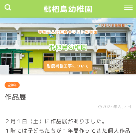
枇杷島幼稚園
学校法人枇杷島キリスト教学園
枇杷島幼稚園
耐震補強工事について
全学年
作品展
2025年2月5日
２月１日（土）に作品展がありました。
１階には子どもたちが１年間作ってきた個人作品