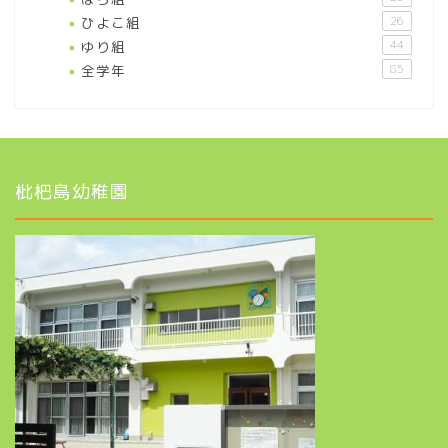
ひよこ組
26
ゆり組
44
全学年
85
枇杷島幼稚園