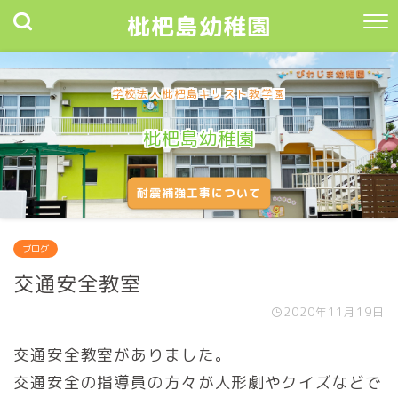
枇杷島幼稚園
学校法人枇杷島キリスト教学園
枇杷島幼稚園
耐震補強工事について
ブログ
交通安全教室
2020年11月19日
交通安全教室がありました。
交通安全の指導員の方々が人形劇やクイズなどで