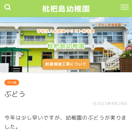
枇杷島幼稚園
学校法人枇杷島キリスト教学園
枇杷島幼稚園
耐震補強工事について
ゆり組
ぶどう
2023年8月28日
今年は少し早いですが、幼稚園のぶどうが実りま
した。