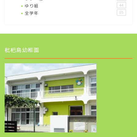
ゆり組
44
全学年
85
枇杷島幼稚園