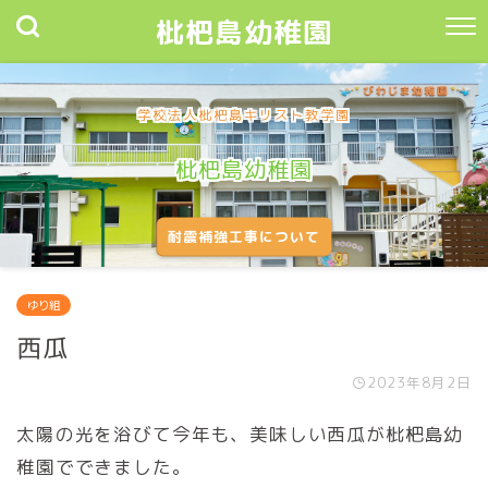
枇杷島幼稚園
学校法人枇杷島キリスト教学園
枇杷島幼稚園
耐震補強工事について
ゆり組
西瓜
2023年8月2日
太陽の光を浴びて今年も、美味しい西瓜が枇杷島幼
稚園でできました。