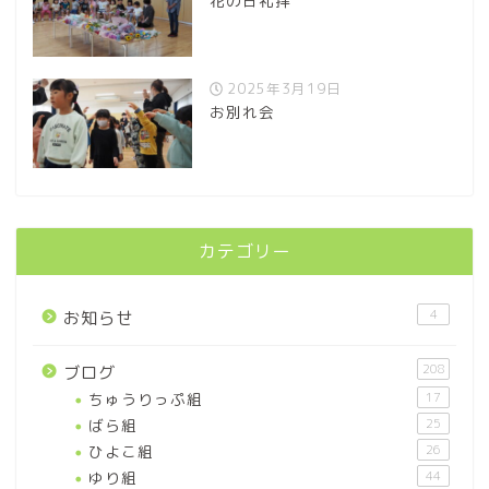
花の日礼拝
2025年3月19日
お別れ会
カテゴリー
4
お知らせ
208
ブログ
ちゅうりっぷ組
17
ばら組
25
ひよこ組
26
ゆり組
44