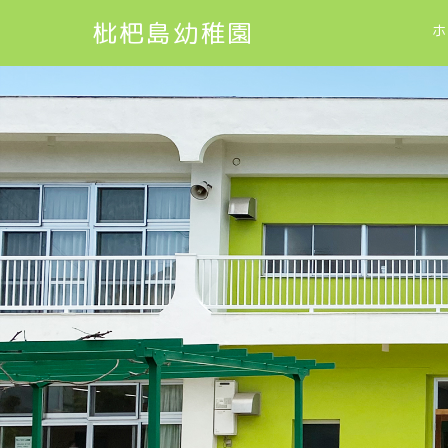
枇杷島幼稚園
ホ