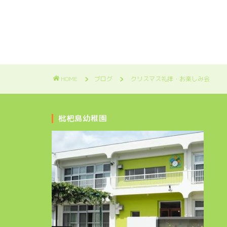
HOME
ブログ
クリスマス礼拝・お楽しみ会
枇杷島幼稚園