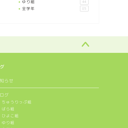
ゆり組
44
全学年
85
グ
知らせ
ログ
ちゅうりっぷ組
ばら組
ひよこ組
ゆり組