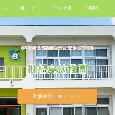
ーム
園について
子育て支援
入園案内
学校法人枇杷島キリスト教学園
枇杷島幼稚園
耐震補強工事について