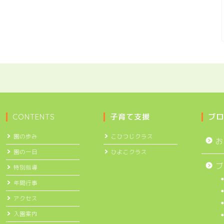
CONTENTS
子育て支援
ブロ
園の歩み
こひつじクラス
お
園の一日
ひよこクラス
ブ
特別指導
年間行事
アクセス
入園案内