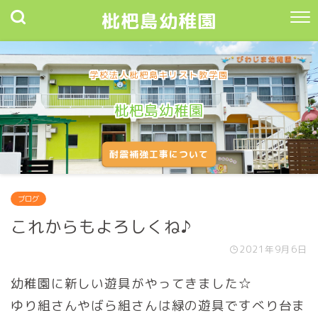
枇杷島幼稚園
学校法人枇杷島キリスト教学園
枇杷島幼稚園
耐震補強工事について
ブログ
これからもよろしくね♪
2021年9月6日
幼稚園に新しい遊具がやってきました☆
ゆり組さんやばら組さんは緑の遊具ですべり台ま