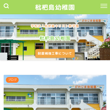
枇杷島幼稚園
学校法人枇杷島キリスト教学園
枇杷島幼稚園
耐震補強工事について
ブログ