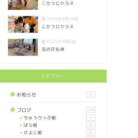
こひつじクラス
2026年6月26日
こひつじクラス
2025年6月6日
花の日礼拝
カテゴリー
お知らせ
4
ブログ
208
ちゅうりっぷ組
17
ばら組
25
ひよこ組
26