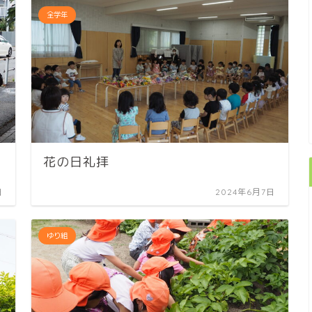
全学年
花の日礼拝
日
2024年6月7日
ゆり組