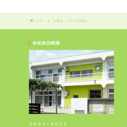
HOME
投稿者：ブログ投稿用
枇杷島幼稚園
〒４５１－００５３