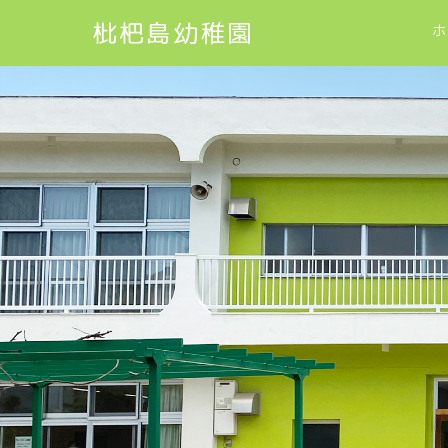
枇杷島幼稚園
ホ