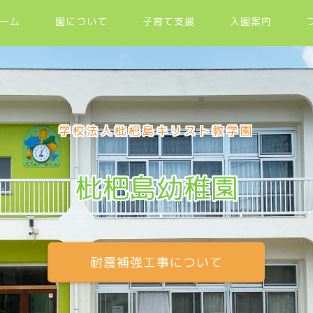
ーム
園について
子育て支援
入園案内
学校法人枇杷島キリスト教学園
枇杷島幼稚園
耐震補強工事について