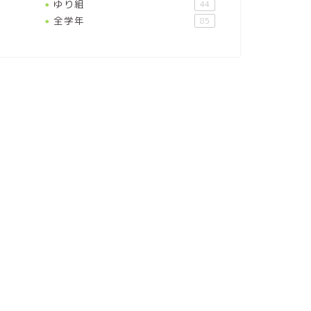
ゆり組
44
全学年
85