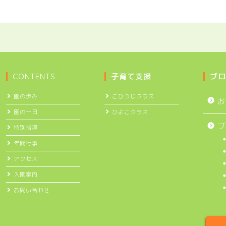
CONTENTS
子育て支援
ブロ
園の歩み
こひつじクラス
お
園の一日
ひよこクラス
ブ
特別指導
年間行事
アクセス
入園案内
お問い合わせ