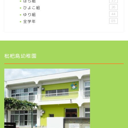
ばら組
25
ひよこ組
26
ゆり組
44
全学年
85
枇杷島幼稚園