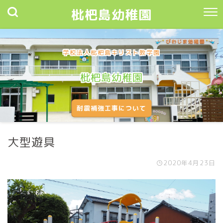
枇杷島幼稚園
学校法人枇杷島キリスト教学園
枇杷島幼稚園
耐震補強工事について
大型遊具
2020年4月23日